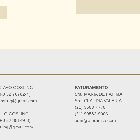
STAVO GOSLING
FATURAMENTO
J 52.76782-4)
Sra. MARIA DE FÁTIMA
gosling@gmail.com
Sra. CLAUDIA VALÉRIA
(21) 3553-4775
NILO GOSLING
(21) 99532-9003
J 52.85149-3)
adm@otoclinica.com
osling@gmail.com