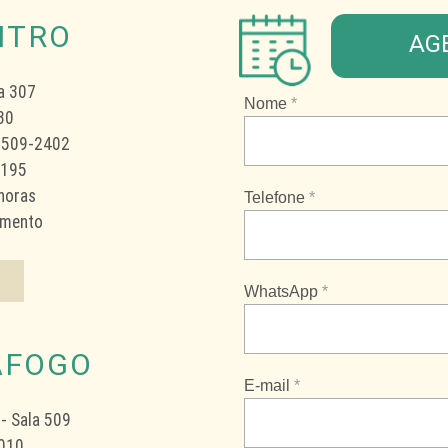
NTRO
AG
a 307
Nome
*
30
 2509-2402
8195
 horas
Telefone
*
imento
WhatsApp
*
AFOGO
E-mail
*
 - Sala 509
010