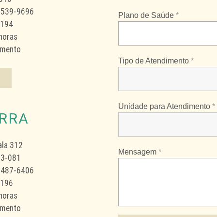
 2539-9696
Plano de Saúde
*
8194
 horas
imento
Tipo de Atendimento
*
Unidade para Atendimento
*
RRA
ala 312
Mensagem
*
93-081
 2487-6406
8196
 horas
imento