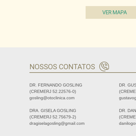
VER MAPA
NOSSOS CONTATOS
DR. FERNANDO GOSLING
DR. GU
(CREMERJ 52.22576-0)
(CREMER
gosling@otoclinica.com
gustavo
DRA. GISELA GOSLING
DR. DA
(CREMERJ 52.75679-2)
(CREMER
dragiselagosling@gmail.com
danilog